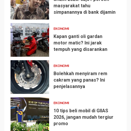
masyarakat tahu
simpanannya di bank dijamin
1
EKONOMI
Kapan ganti oli gardan
motor matic? Ini jarak
tempuh yang disarankan
2
EKONOMI
Bolehkah menyiram rem
cakram yang panas? Ini
penjelasannya
3
EKONOMI
10 tips beli mobil di GIIAS
2026, jangan mudah tergiur
promo
4