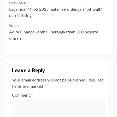
Continue
Previous:
Laga final MFoS 2025 makin seru dengan “pit walk”
Reading
dan “drifting”
Next:
Adira Finance kembali berangkatkan 100 peserta
umrah
Leave a Reply
Your email address will not be published.
Required
fields are marked
*
Comment
*