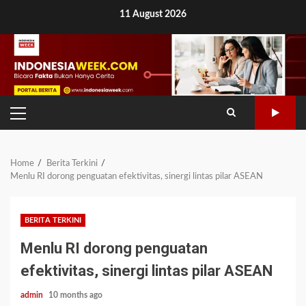
Skip
11 August 2026
to
content
PRIMARY
MENU
Home
Berita Terkini
Menlu RI dorong penguatan efektivitas, sinergi lintas pilar ASEAN
BERITA TERKINI
Menlu RI dorong penguatan
efektivitas, sinergi lintas pilar ASEAN
admin
10 months ago