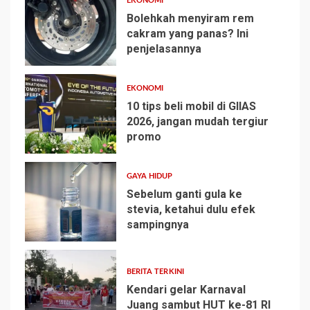
EKONOMI
Bolehkah menyiram rem
cakram yang panas? Ini
penjelasannya
2
EKONOMI
10 tips beli mobil di GIIAS
2026, jangan mudah tergiur
promo
3
GAYA HIDUP
Sebelum ganti gula ke
stevia, ketahui dulu efek
sampingnya
4
BERITA TERKINI
Kendari gelar Karnaval
Juang sambut HUT ke-81 RI