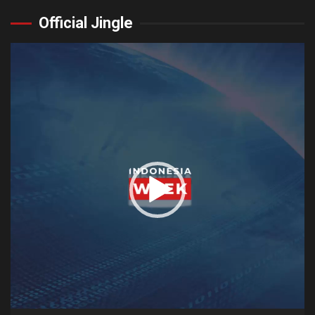
Official Jingle
Video
Player