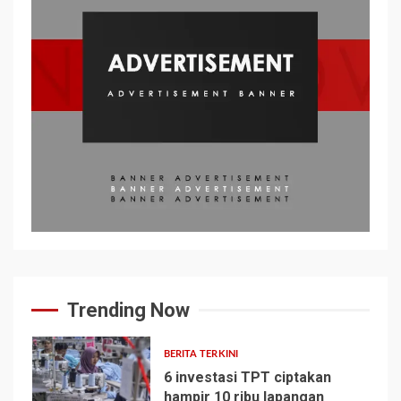
Trending Now
BERITA TERKINI
6 investasi TPT ciptakan
hampir 10 ribu lapangan