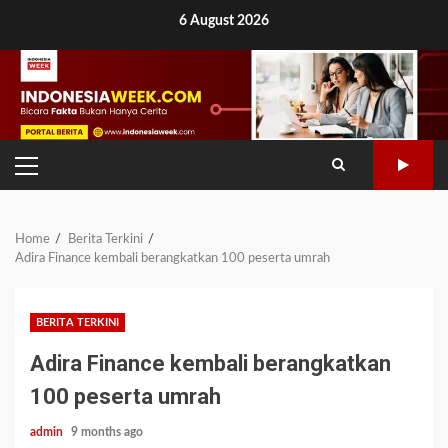
Skip
6 August 2026
to
content
PRIMARY
MENU
Home
Berita Terkini
Adira Finance kembali berangkatkan 100 peserta umrah
BERITA TERKINI
Adira Finance kembali berangkatkan
100 peserta umrah
admin
9 months ago