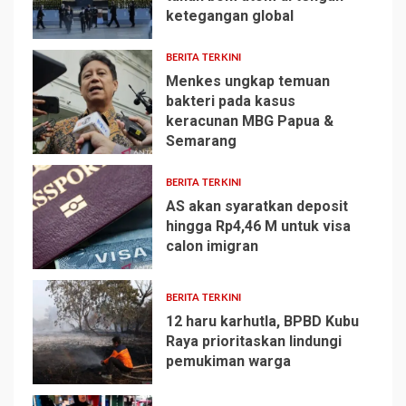
ketegangan global
1
BERITA TERKINI
Menkes ungkap temuan
bakteri pada kasus
keracunan MBG Papua &
2
Semarang
BERITA TERKINI
AS akan syaratkan deposit
hingga Rp4,46 M untuk visa
calon imigran
3
BERITA TERKINI
12 haru karhutla, BPBD Kubu
Raya prioritaskan lindungi
pemukiman warga
4