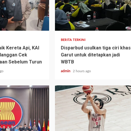
BERITA TERKINI
k Kereta Api, KAI
Disparbud usulkan tiga ciri khas
elanggan Cek
Garut untuk ditetapkan jadi
aan Sebelum Turun
WBTB
ago
admin
2 hours ago