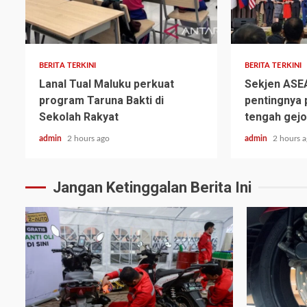
BERITA TERKINI
BERITA TERKINI
Lanal Tual Maluku perkuat
Sekjen ASE
program Taruna Bakti di
pentingnya 
Sekolah Rakyat
tengah gejo
admin
2 hours ago
admin
2 hours 
Jangan Ketinggalan Berita Ini