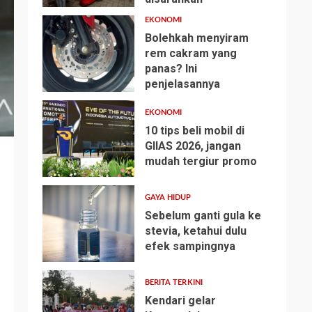
EKONOMI
Bolehkah menyiram
rem cakram yang
panas? Ini
2
penjelasannya
EKONOMI
10 tips beli mobil di
GIIAS 2026, jangan
mudah tergiur promo
3
GAYA HIDUP
Sebelum ganti gula ke
stevia, ketahui dulu
efek sampingnya
4
BERITA TERKINI
Kendari gelar