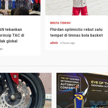
BERITA TERKINI
AN tekankan
Fhirdan optimistis rebut satu
prinsip TAC di
tempat di timnas bola basket
lak global
admin
4 hours ago
ago