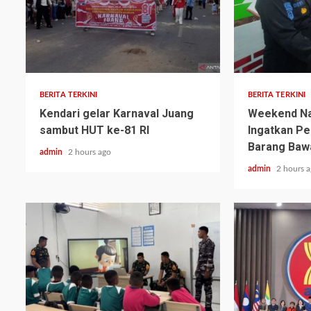
BERITA TERKINI
BERITA TERKINI
Kendari gelar Karnaval Juang
Weekend Nai
sambut HUT ke-81 RI
Ingatkan P
Barang Baw
admin
2 hours ago
admin
2 hours 