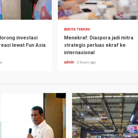
BERITA TERKINI
orong investasi
Menekraf: Diaspora jadi mitra
reasi lewat Fun Asia
strategis perluas ekraf ke
internasional
go
admin
2 hours ago