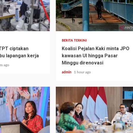
BERITA TERKINI
 TPT ciptakan
Koalisi Pejalan Kaki minta JPO
ibu lapangan kerja
kawasan UI hingga Pasar
Minggu direnovasi
es ago
admin
1 hour ago