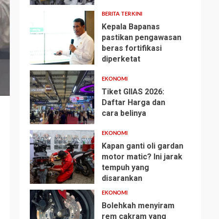
BERITA TERKINI
Kepala Bapanas
pastikan pengawasan
beras fortifikasi
2
diperketat
EKONOMI
Tiket GIIAS 2026:
Daftar Harga dan
cara belinya
3
EKONOMI
Kapan ganti oli gardan
motor matic? Ini jarak
tempuh yang
4
disarankan
EKONOMI
Bolehkah menyiram
rem cakram yang