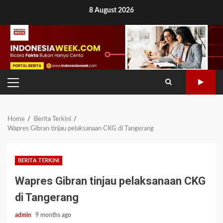
Skip
8 August 2026
to
content
PRIMARY
MENU
Home
Berita Terkini
Wapres Gibran tinjau pelaksanaan CKG di Tangerang
BERITA TERKINI
Wapres Gibran tinjau pelaksanaan CKG
di Tangerang
admin
9 months ago