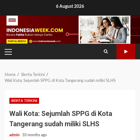
Skip
6 August 2026
to
content
PRIMARY
MENU
Home
Berita Terkini
Wali Kota: Sejumlah SPPG di Kota Tangerang sudah miliki SLHS
BERITA TERKINI
Wali Kota: Sejumlah SPPG di Kota
Tangerang sudah miliki SLHS
admin
10 months ago