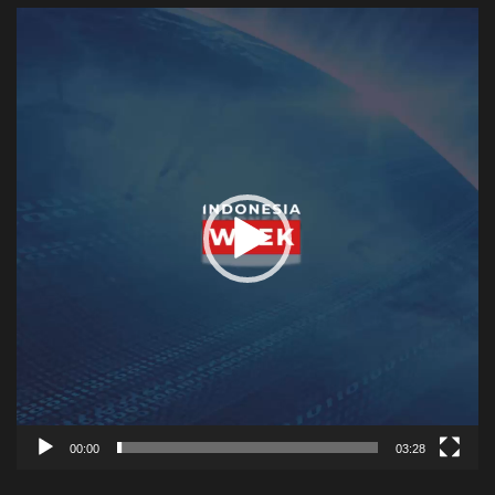
Video
Player
00:00
03:28