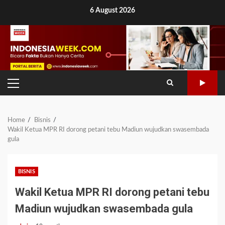
Skip
6 August 2026
to
content
PRIMARY
MENU
Home
Bisnis
Wakil Ketua MPR RI dorong petani tebu Madiun wujudkan swasembada
gula
BISNIS
Wakil Ketua MPR RI dorong petani tebu
Madiun wujudkan swasembada gula