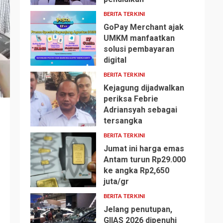
BERITA TERKINI
GoPay Merchant ajak
UMKM manfaatkan
solusi pembayaran
2
digital
BERITA TERKINI
Kejagung dijadwalkan
periksa Febrie
Adriansyah sebagai
3
tersangka
BERITA TERKINI
Jumat ini harga emas
Antam turun Rp29.000
ke angka Rp2,650
4
juta/gr
BERITA TERKINI
Jelang penutupan,
GIIAS 2026 dipenuhi