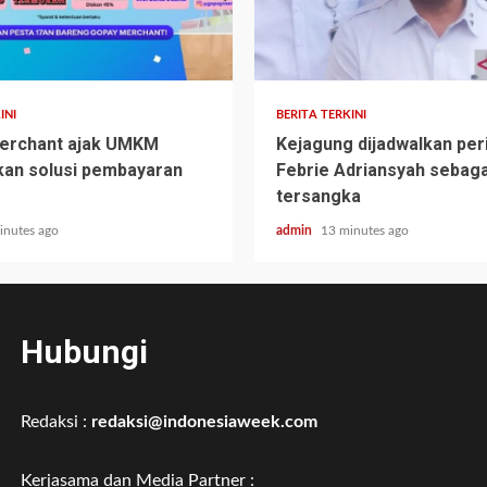
INI
BERITA TERKINI
erchant ajak UMKM
Kejagung dijadwalkan per
an solusi pembayaran
Febrie Adriansyah sebaga
tersangka
inutes ago
admin
13 minutes ago
Hubungi
Redaksi :
redaksi@indonesiaweek.com
Kerjasama dan Media Partner :