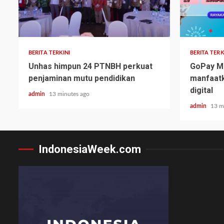
BERITA TERKINI
BERITA TERK
Unhas himpun 24 PTNBH perkuat
GoPay M
penjaminan mutu pendidikan
manfaatk
digital
admin
13 minutes ago
admin
13 m
IndonesiaWeek.com