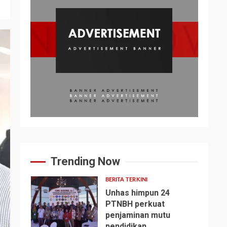
Trending Now
BERITA TERKINI
Unhas himpun 24
PTNBH perkuat
penjaminan mutu
1
pendidikan