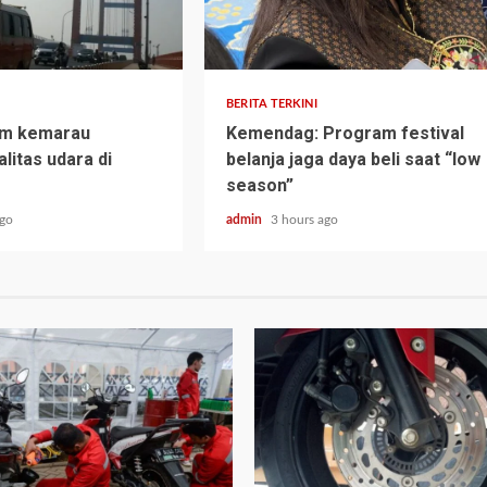
BERITA TERKINI
im kemarau
Kemendag: Program festival
litas udara di
belanja jaga daya beli saat “low
season”
ago
admin
3 hours ago