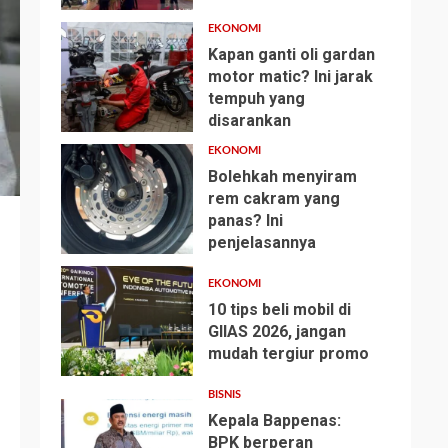
EKONOMI
Kapan ganti oli gardan
motor matic? Ini jarak
tempuh yang
2
disarankan
EKONOMI
Bolehkah menyiram
rem cakram yang
panas? Ini
3
penjelasannya
EKONOMI
10 tips beli mobil di
GIIAS 2026, jangan
mudah tergiur promo
4
BISNIS
Kepala Bappenas:
BPK berperan