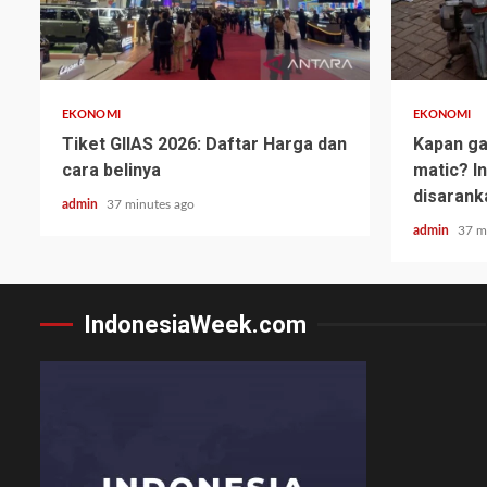
EKONOMI
EKONOMI
Tiket GIIAS 2026: Daftar Harga dan
Kapan ga
cara belinya
matic? I
disarank
admin
37 minutes ago
admin
37 m
IndonesiaWeek.com