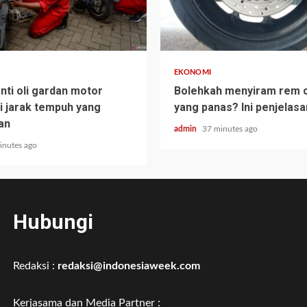
EKONOMI
nti oli gardan motor
Bolehkah menyiram rem 
ni jarak tempuh yang
yang panas? Ini penjelas
an
admin
37 minutes ago
inutes ago
Hubungi
Redaksi :
redaksi@indonesiaweek.com
Kerjasama dan Media Partner :