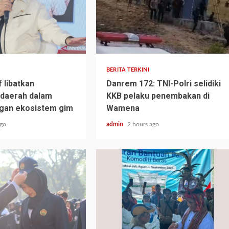
BERITA TERKINI
 libatkan
Danrem 172: TNI-Polri selidiki
 daerah dalam
KKB pelaku penembakan di
an ekosistem gim
Wamena
ago
admin
2 hours ago