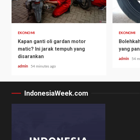
EKONOMI
EKONOMI
Kapan ganti oli gardan motor
Bolehka
matic? Ini jarak tempuh yang
yang pan
disarankan
admin
54 m
admin
54 minutes ago
IndonesiaWeek.com