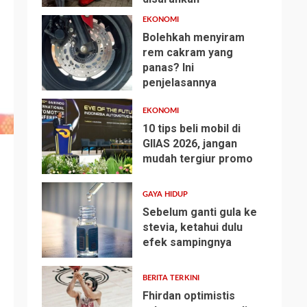
EKONOMI
Bolehkah menyiram
rem cakram yang
panas? Ini
2
penjelasannya
EKONOMI
10 tips beli mobil di
GIIAS 2026, jangan
mudah tergiur promo
3
GAYA HIDUP
Sebelum ganti gula ke
stevia, ketahui dulu
efek sampingnya
4
BERITA TERKINI
Fhirdan optimistis