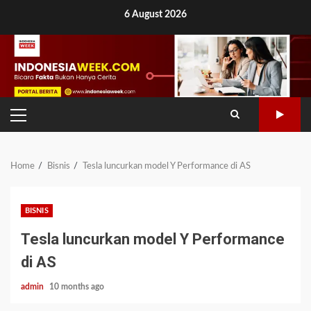
Skip
6 August 2026
to
content
PRIMARY
MENU
Home
Bisnis
Tesla luncurkan model Y Performance di AS
BISNIS
Tesla luncurkan model Y Performance
di AS
admin
10 months ago