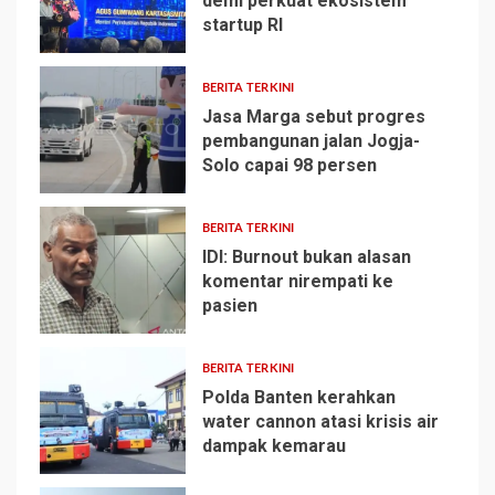
demi perkuat ekosistem
startup RI
1
BERITA TERKINI
Jasa Marga sebut progres
pembangunan jalan Jogja-
Solo capai 98 persen
2
BERITA TERKINI
IDI: Burnout bukan alasan
komentar nirempati ke
pasien
3
BERITA TERKINI
Polda Banten kerahkan
water cannon atasi krisis air
dampak kemarau
4