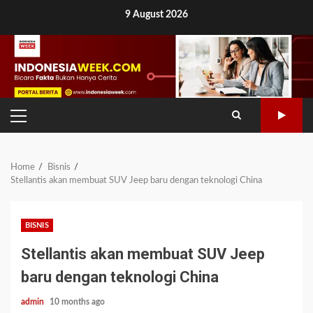
Skip
9 August 2026
to
content
PRIMARY
MENU
Home
Bisnis
Stellantis akan membuat SUV Jeep baru dengan teknologi China
BISNIS
Stellantis akan membuat SUV Jeep
baru dengan teknologi China
admin
10 months ago