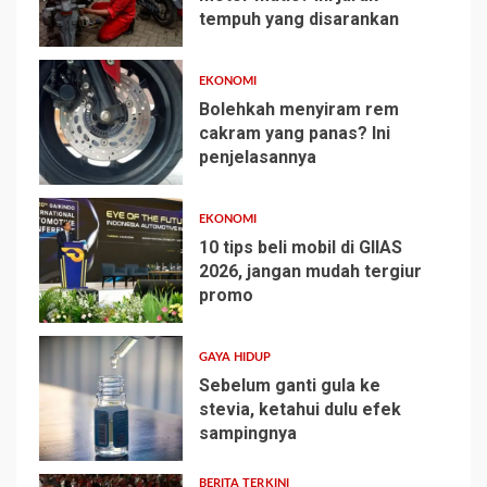
tempuh yang disarankan
1
EKONOMI
Bolehkah menyiram rem
cakram yang panas? Ini
penjelasannya
2
EKONOMI
10 tips beli mobil di GIIAS
2026, jangan mudah tergiur
promo
3
GAYA HIDUP
Sebelum ganti gula ke
stevia, ketahui dulu efek
sampingnya
4
BERITA TERKINI