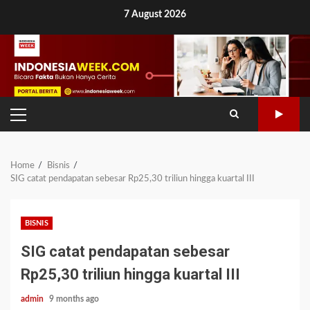
Skip
7 August 2026
to
content
PRIMARY
MENU
Home
Bisnis
SIG catat pendapatan sebesar Rp25,30 triliun hingga kuartal III
BISNIS
SIG catat pendapatan sebesar
Rp25,30 triliun hingga kuartal III
admin
9 months ago