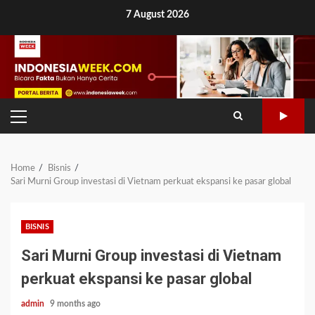
Skip
7 August 2026
to
content
PRIMARY
MENU
Home
Bisnis
Sari Murni Group investasi di Vietnam perkuat ekspansi ke pasar global
BISNIS
Sari Murni Group investasi di Vietnam
perkuat ekspansi ke pasar global
admin
9 months ago