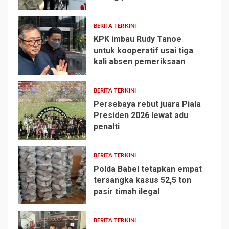
BERITA TERKINI
KPK imbau Rudy Tanoe
untuk kooperatif usai tiga
kali absen pemeriksaan
2
BERITA TERKINI
Persebaya rebut juara Piala
Presiden 2026 lewat adu
penalti
3
BERITA TERKINI
Polda Babel tetapkan empat
tersangka kasus 52,5 ton
pasir timah ilegal
4
BERITA TERKINI