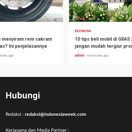
EKONOMI
h menyiram rem cakram
10 tips beli mobil di GIIAS
as? Ini penjelasannya
jangan mudah tergiur pr
nutes ago
admin
4 minutes ago
Hubungi
Redaksi :
redaksi@indonesiaweek.com
Kerjasama dan Media Partner :