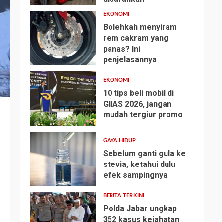
EKONOMI
Bolehkah menyiram
rem cakram yang
panas? Ini
2
penjelasannya
EKONOMI
10 tips beli mobil di
GIIAS 2026, jangan
mudah tergiur promo
3
GAYA HIDUP
Sebelum ganti gula ke
stevia, ketahui dulu
efek sampingnya
4
BERITA TERKINI
Polda Jabar ungkap
352 kasus kejahatan