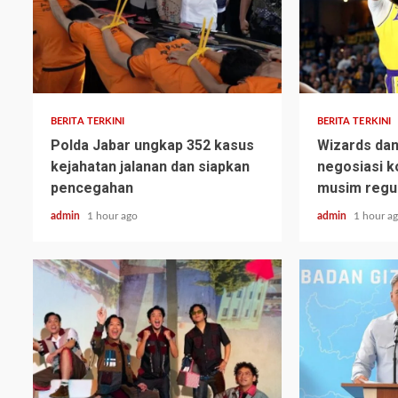
BERITA TERKINI
BERITA TERKINI
Polda Jabar ungkap 352 kasus
Wizards dan
kejahatan jalanan dan siapkan
negosiasi k
pencegahan
musim regu
admin
1 hour ago
admin
1 hour a