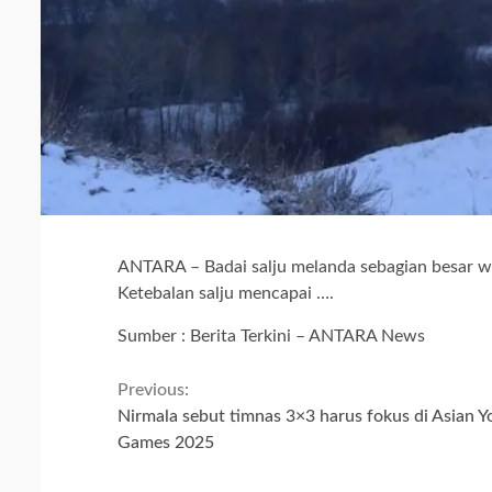
ANTARA – Badai salju melanda sebagian besar wi
Ketebalan salju mencapai ….
Sumber : Berita Terkini – ANTARA News
Continue
Previous:
Nirmala sebut timnas 3×3 harus fokus di Asian Y
Reading
Games 2025