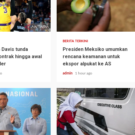
BERITA TERKINI
 Davis tunda
Presiden Meksiko umumkan
ontrak hingga awal
rencana keamanan untuk
ler
ekspor alpukat ke AS
go
admin
1 hour ago