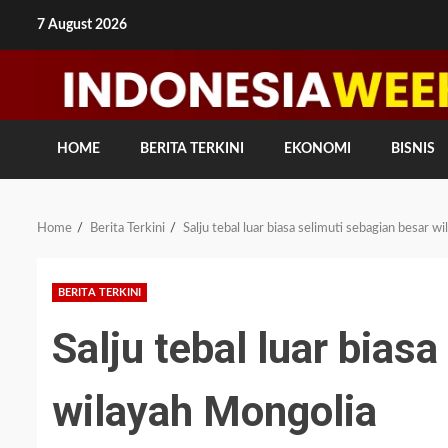
Skip
7 August 2026
to
content
HOME
BERITA TERKINI
EKONOMI
BISNIS
Home
Berita Terkini
Salju tebal luar biasa selimuti sebagian besar w
BERITA TERKINI
Salju tebal luar bias
wilayah Mongolia