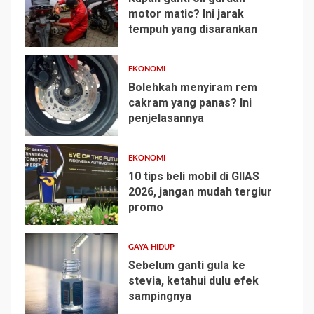
motor matic? Ini jarak
tempuh yang disarankan
1
EKONOMI
Bolehkah menyiram rem
cakram yang panas? Ini
penjelasannya
2
EKONOMI
10 tips beli mobil di GIIAS
2026, jangan mudah tergiur
promo
3
GAYA HIDUP
Sebelum ganti gula ke
stevia, ketahui dulu efek
sampingnya
4