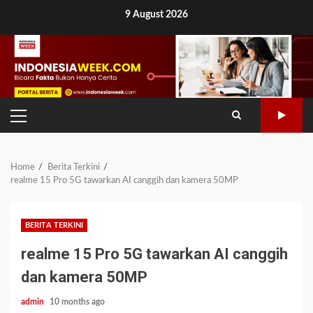
Skip
9 August 2026
to
content
PRIMARY
MENU
Home
Berita Terkini
realme 15 Pro 5G tawarkan AI canggih dan kamera 50MP
BERITA TERKINI
realme 15 Pro 5G tawarkan AI canggih
dan kamera 50MP
admin
10 months ago