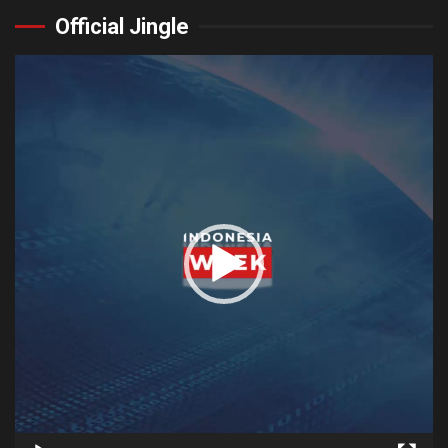
Official Jingle
Video
Player