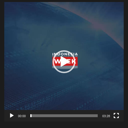
Video
Player
00:00
03:28