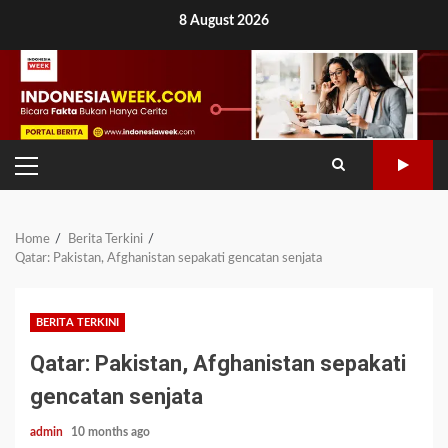
Skip
8 August 2026
to
content
PRIMARY
MENU
Home
Berita Terkini
Qatar: Pakistan, Afghanistan sepakati gencatan senjata
BERITA TERKINI
Qatar: Pakistan, Afghanistan sepakati
gencatan senjata
admin
10 months ago