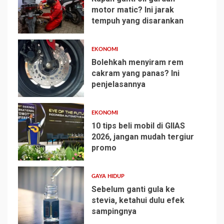
motor matic? Ini jarak
tempuh yang disarankan
1
EKONOMI
Bolehkah menyiram rem
cakram yang panas? Ini
penjelasannya
2
EKONOMI
10 tips beli mobil di GIIAS
2026, jangan mudah tergiur
promo
3
GAYA HIDUP
Sebelum ganti gula ke
stevia, ketahui dulu efek
sampingnya
4