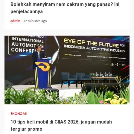
Bolehkah menyiram rem cakram yang panas? Ini
penjelasannya
admin
39 minutes ago
EKONOMI
10 tips beli mobil di GIIAS 2026, jangan mudah
tergiur promo