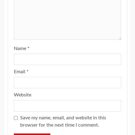
Name
*
Email
*
Website
Save my name, email, and website in this
browser for the next time I comment.