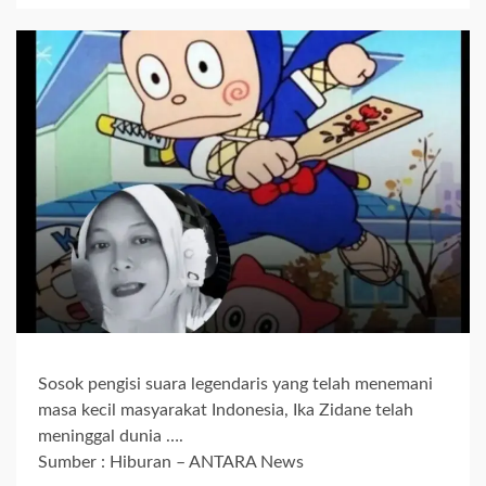
Sosok pengisi suara legendaris yang telah menemani
masa kecil masyarakat Indonesia, Ika Zidane telah
meninggal dunia ….
Sumber : Hiburan – ANTARA News