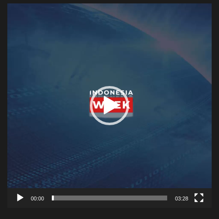
Video
Player
00:00
03:28