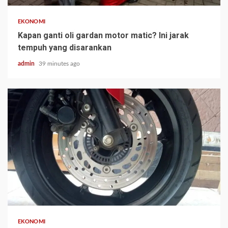
EKONOMI
Kapan ganti oli gardan motor matic? Ini jarak
tempuh yang disarankan
admin
39 minutes ago
EKONOMI