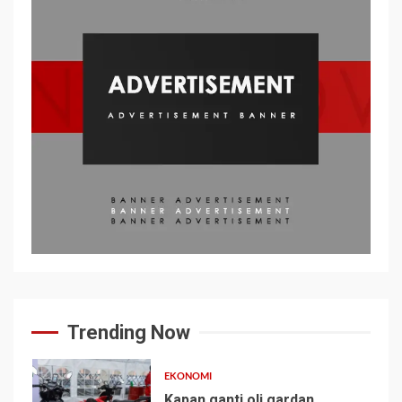
Trending Now
EKONOMI
Kapan ganti oli gardan