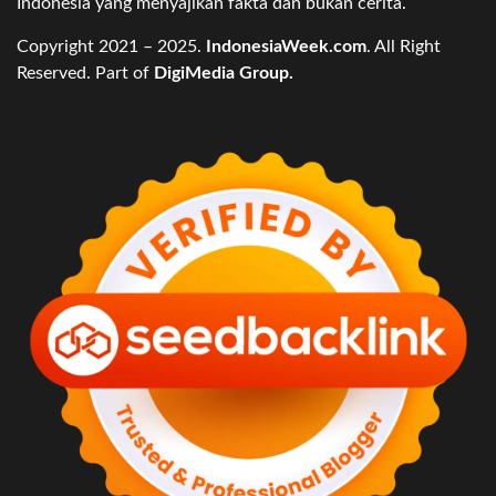
Indonesia yang menyajikan fakta dan bukan cerita.
Copyright 2021 – 2025.
IndonesiaWeek.com
. All Right
Reserved. Part of
DigiMedia Group.