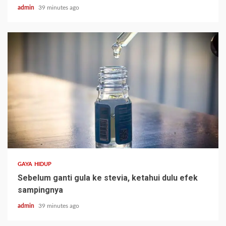
admin
39 minutes ago
GAYA HIDUP
Sebelum ganti gula ke stevia, ketahui dulu efek
sampingnya
admin
39 minutes ago