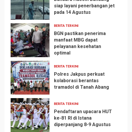
siap layani penerbangan jet
pada 14 Agustus
1
BERITA TERKINI
BGN pastikan penerima
manfaat MBG dapat
pelayanan kesehatan
2
optimal
BERITA TERKINI
Polres Jakpus perkuat
kolaborasi berantas
tramadol di Tanah Abang
3
BERITA TERKINI
Pendaftaran upacara HUT
ke-81 RI di Istana
diperpanjang 8-9 Agustus
4