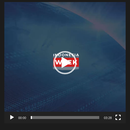
Video
Player
00:00
03:28