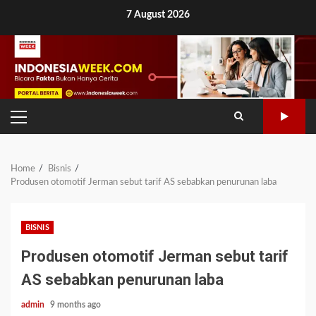
Skip
7 August 2026
to
content
PRIMARY
MENU
Home
Bisnis
Produsen otomotif Jerman sebut tarif AS sebabkan penurunan laba
BISNIS
Produsen otomotif Jerman sebut tarif
AS sebabkan penurunan laba
admin
9 months ago