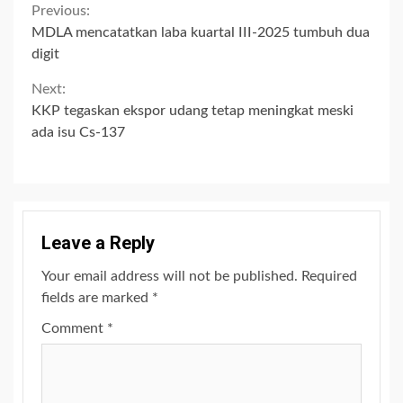
Continue
Previous:
MDLA mencatatkan laba kuartal III-2025 tumbuh dua
Reading
digit
Next:
KKP tegaskan ekspor udang tetap meningkat meski
ada isu Cs-137
Leave a Reply
Your email address will not be published.
Required
fields are marked
*
Comment
*