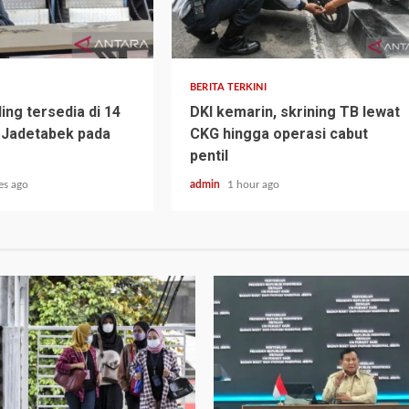
BERITA TERKINI
ing tersedia di 14
DKI kemarin, skrining TB lewat
h Jadetabek pada
CKG hingga operasi cabut
pentil
es ago
admin
1 hour ago