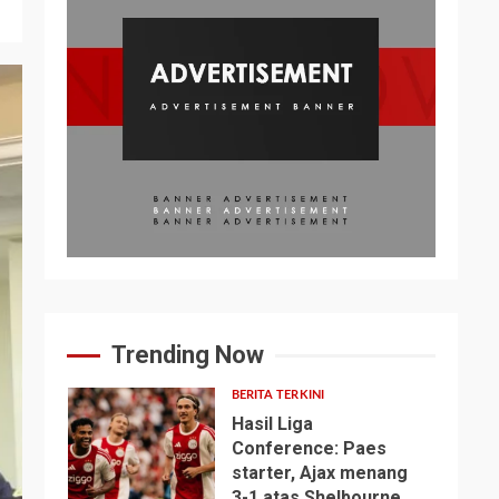
Trending Now
BERITA TERKINI
Hasil Liga
Conference: Paes
starter, Ajax menang
1
3-1 atas Shelbourne