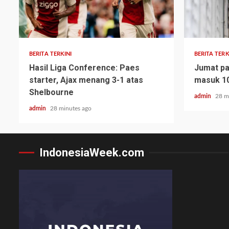
BERITA TERKINI
BERITA TERK
Hasil Liga Conference: Paes
Jumat pa
starter, Ajax menang 3-1 atas
masuk 10
Shelbourne
admin
28 m
admin
28 minutes ago
IndonesiaWeek.com