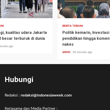
INI
BERITA TERKINI
gi, kualitas udara Jakarta
Politik kemarin, Investasi
 besar terburuk di dunia
pendidikan hingga komen
nakes
inutes ago
admin
28 minutes ago
Hubungi
Redaksi :
redaksi@indonesiaweek.com
Kerjasama dan Media Partner :