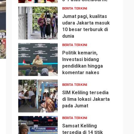
BERITA TERKINI
Jumat pagi, kualitas
udara Jakarta masuk
10 besar terburuk di
2
dunia
BERITA TERKINI
Politik kemarin,
Investasi bidang
pendidikan hingga
3
komentar nakes
BERITA TERKINI
SIM Keliling tersedia
di lima lokasi Jakarta
pada Jumat
4
BERITA TERKINI
Samsat Keliling
tersedia di 14 titik