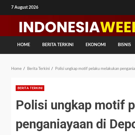
Skip
7 August 2026
to
content
HOME
BERITA TERKINI
EKONOMI
BISNIS
Home
Berita Terkini
Polisi ungkap motif pelaku melakukan pengani
BERITA TERKINI
Polisi ungkap motif 
penganiayaan di Dep