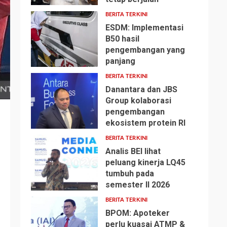
BERITA TERKINI
ESDM: Implementasi
B50 hasil
pengembangan yang
2
panjang
BERITA TERKINI
Danantara dan JBS
Group kolaborasi
pengembangan
3
ekosistem protein RI
BERITA TERKINI
Analis BEI lihat
peluang kinerja LQ45
tumbuh pada
4
semester II 2026
BERITA TERKINI
BPOM: Apoteker
perlu kuasai ATMP &