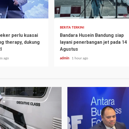
BERITA TERKINI
ker perlu kuasai
Bandara Husein Bandung siap
ng therapy, dukung
layani penerbangan jet pada 14
I
Agustus
es ago
admin
1 hour ago