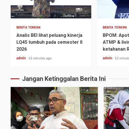
BERITA TERKINI
BERITA TERKINI
Analis BEI lihat peluang kinerja
BPOM: Apote
LQ45 tumbuh pada semester II
ATMP & livi
2026
ketahanan R
admin
12 minutes ago
admin
12 minut
Jangan Ketinggalan Berita Ini