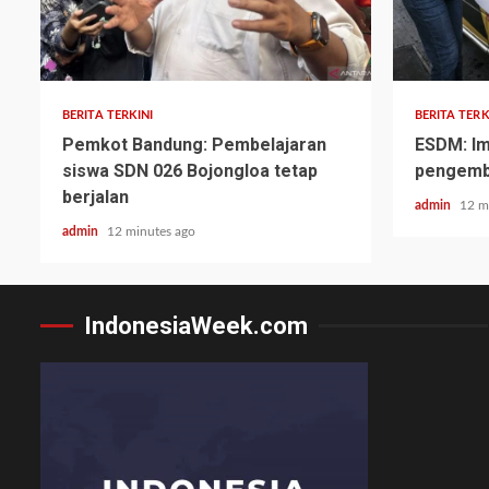
BERITA TERKINI
BERITA TERK
Pemkot Bandung: Pembelajaran
ESDM: Im
siswa SDN 026 Bojongloa tetap
pengemb
berjalan
admin
12 m
admin
12 minutes ago
IndonesiaWeek.com