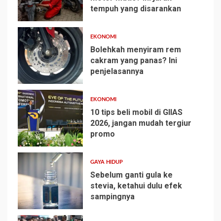
tempuh yang disarankan
1
EKONOMI
Bolehkah menyiram rem
cakram yang panas? Ini
penjelasannya
2
EKONOMI
10 tips beli mobil di GIIAS
2026, jangan mudah tergiur
promo
3
GAYA HIDUP
Sebelum ganti gula ke
stevia, ketahui dulu efek
sampingnya
4