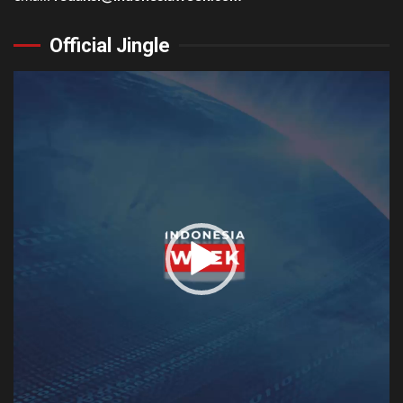
Official Jingle
Video
Player