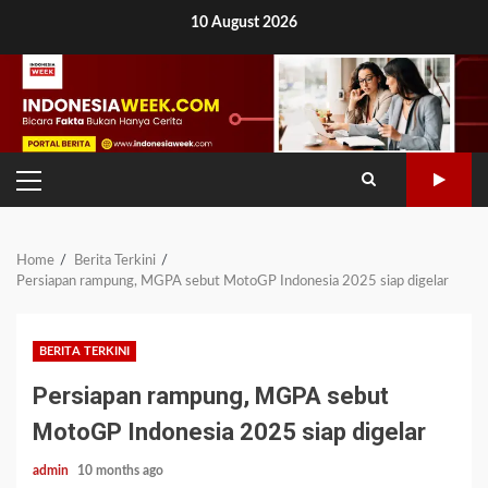
Skip
10 August 2026
to
content
PRIMARY
MENU
Home
Berita Terkini
Persiapan rampung, MGPA sebut MotoGP Indonesia 2025 siap digelar
BERITA TERKINI
Persiapan rampung, MGPA sebut
MotoGP Indonesia 2025 siap digelar
admin
10 months ago