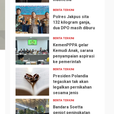
BERITA TERKINI
Polres Jakpus sita
132 kilogram ganja,
dua DPO masih diburu
2
BERITA TERKINI
KemenPPPA gelar
Kemudi Anak, sarana
penyampaian aspirasi
3
ke pemerintah
BERITA TERKINI
Presiden Polandia
tegaskan tak akan
legalkan pernikahan
4
sesama jenis
BERITA TERKINI
Bandara Soetta
genjot peningkatan