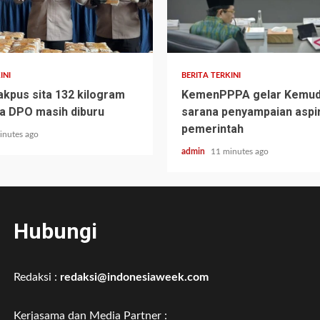
INI
BERITA TERKINI
akpus sita 132 kilogram
KemenPPPA gelar Kemudi
ua DPO masih diburu
sarana penyampaian aspir
pemerintah
inutes ago
admin
11 minutes ago
Hubungi
Redaksi :
redaksi@indonesiaweek.com
Kerjasama dan Media Partner :