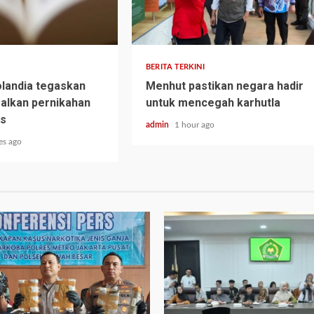
BERITA TERKINI
landia tegaskan
Menhut pastikan negara hadir
galkan pernikahan
untuk mencegah karhutla
is
admin
1 hour ago
es ago