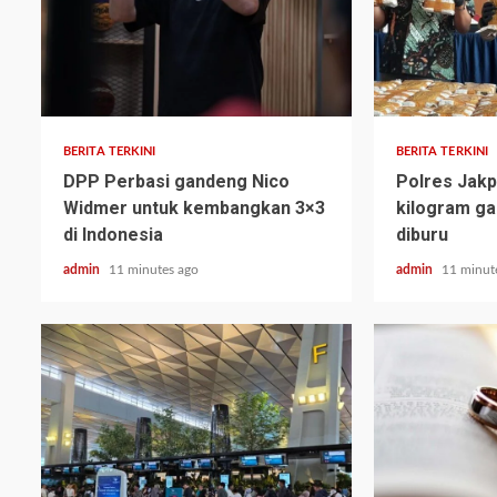
BERITA TERKINI
BERITA TERKINI
DPP Perbasi gandeng Nico
Polres Jakp
Widmer untuk kembangkan 3×3
kilogram ga
di Indonesia
diburu
admin
11 minutes ago
admin
11 minut