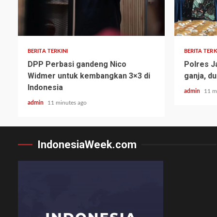
BERITA TERKINI
BERITA TERK
DPP Perbasi gandeng Nico
Polres J
Widmer untuk kembangkan 3×3 di
ganja, d
Indonesia
admin
11 m
admin
11 minutes ago
IndonesiaWeek.com