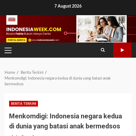
Skip
7 August 2026
to
content
PRIMARY
MENU
Home
Berita Terkini
Menkomdigi: Indonesia negara kedua di dunia yang batasi anak
bermedsos
BERITA TERKINI
Menkomdigi: Indonesia negara kedua
di dunia yang batasi anak bermedsos