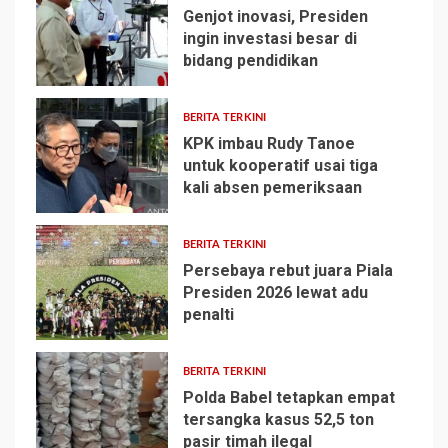
Genjot inovasi, Presiden
ingin investasi besar di
bidang pendidikan
1
BERITA TERKINI
KPK imbau Rudy Tanoe
untuk kooperatif usai tiga
kali absen pemeriksaan
2
BERITA TERKINI
Persebaya rebut juara Piala
Presiden 2026 lewat adu
penalti
3
BERITA TERKINI
Polda Babel tetapkan empat
tersangka kasus 52,5 ton
pasir timah ilegal
4