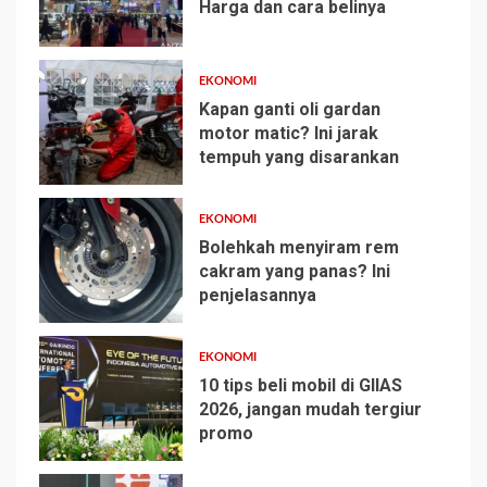
Harga dan cara belinya
1
EKONOMI
Kapan ganti oli gardan
motor matic? Ini jarak
tempuh yang disarankan
2
EKONOMI
Bolehkah menyiram rem
cakram yang panas? Ini
penjelasannya
3
EKONOMI
10 tips beli mobil di GIIAS
2026, jangan mudah tergiur
promo
4