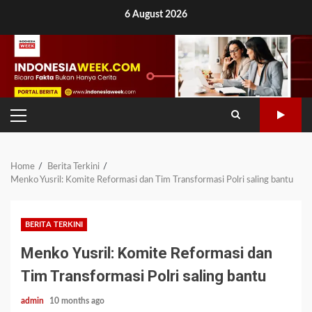
Skip
6 August 2026
to
content
PRIMARY
MENU
Home
Berita Terkini
Menko Yusril: Komite Reformasi dan Tim Transformasi Polri saling bantu
BERITA TERKINI
Menko Yusril: Komite Reformasi dan
Tim Transformasi Polri saling bantu
admin
10 months ago