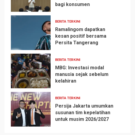
bagi konsumen
2
BERITA TERKINI
Ramalingom dapatkan
kesan positif bersama
Persita Tangerang
3
BERITA TERKINI
MBG: Investasi modal
manusia sejak sebelum
kelahiran
4
BERITA TERKINI
Persija Jakarta umumkan
susunan tim kepelatihan
untuk musim 2026/2027
5