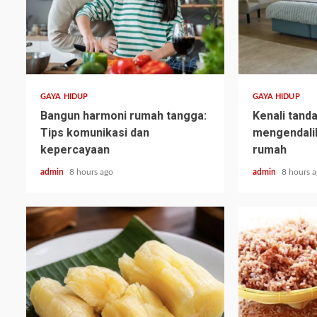
GAYA HIDUP
GAYA HIDUP
Bangun harmoni rumah tangga:
Kenali tand
Tips komunikasi dan
mengendali
kepercayaan
rumah
admin
8 hours ago
admin
8 hours 