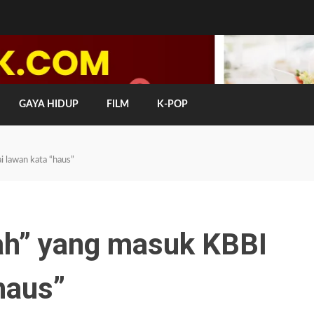
GAYA HIDUP
FILM
K-POP
 lawan kata “haus”
ah” yang masuk KBBI
haus”