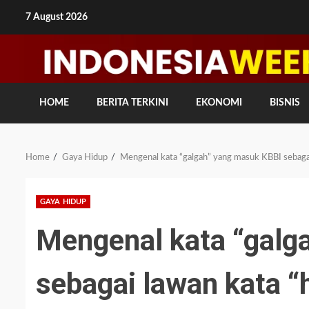
Skip
7 August 2026
to
content
HOME
BERITA TERKINI
EKONOMI
BISNIS
Home
Gaya Hidup
Mengenal kata “galgah” yang masuk KBBI sebagai
GAYA HIDUP
Mengenal kata “galg
sebagai lawan kata “