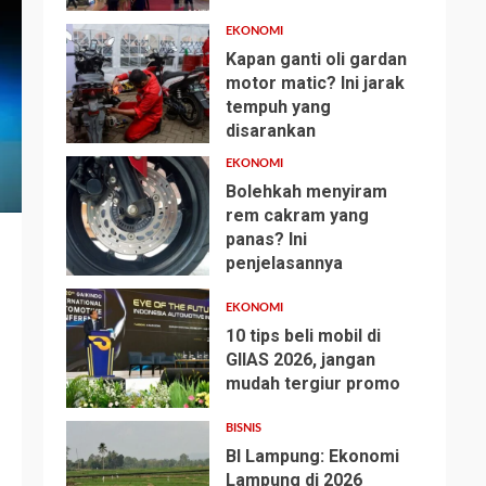
EKONOMI
Kapan ganti oli gardan
motor matic? Ini jarak
tempuh yang
2
disarankan
EKONOMI
Bolehkah menyiram
rem cakram yang
panas? Ini
3
penjelasannya
EKONOMI
10 tips beli mobil di
GIIAS 2026, jangan
mudah tergiur promo
4
BISNIS
BI Lampung: Ekonomi
Lampung di 2026