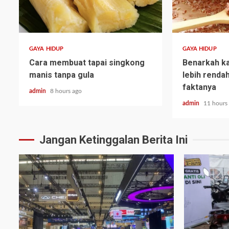
GAYA HIDUP
GAYA HIDUP
Cara membuat tapai singkong
Benarkah ka
manis tanpa gula
lebih rendah
faktanya
admin
8 hours ago
admin
11 hours
Jangan Ketinggalan Berita Ini