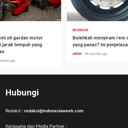
EKONOMI
nti oli gardan motor
Bolehkah menyiram rem 
ni jarak tempuh yang
yang panas? Ini penjelas
an
admin
49 minutes ago
inutes ago
Hubungi
Redaksi :
redaksi@indonesiaweek.com
Kerjasama dan Media Partner :