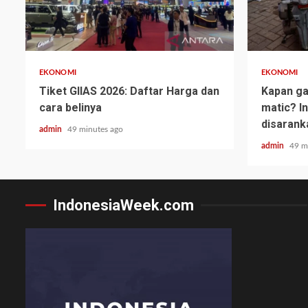
EKONOMI
EKONOMI
Tiket GIIAS 2026: Daftar Harga dan
Kapan ga
cara belinya
matic? I
disarank
admin
49 minutes ago
admin
49 m
IndonesiaWeek.com