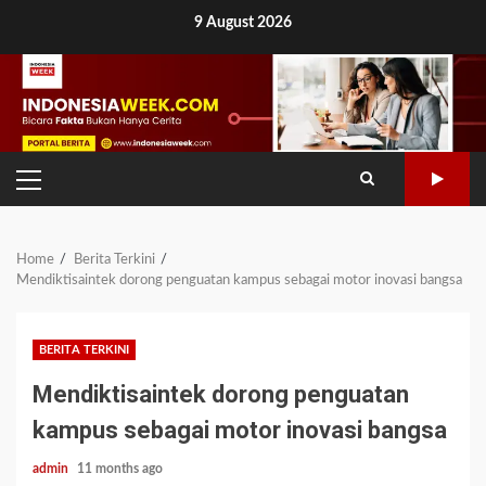
Skip
9 August 2026
to
content
PRIMARY
MENU
Home
Berita Terkini
Mendiktisaintek dorong penguatan kampus sebagai motor inovasi bangsa
BERITA TERKINI
Mendiktisaintek dorong penguatan
kampus sebagai motor inovasi bangsa
admin
11 months ago