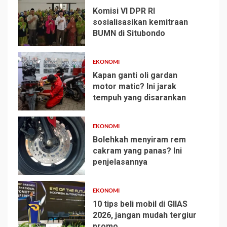
Komisi VI DPR RI
sosialisasikan kemitraan
BUMN di Situbondo
1
EKONOMI
Kapan ganti oli gardan
motor matic? Ini jarak
tempuh yang disarankan
2
EKONOMI
Bolehkah menyiram rem
cakram yang panas? Ini
penjelasannya
3
EKONOMI
10 tips beli mobil di GIIAS
2026, jangan mudah tergiur
promo