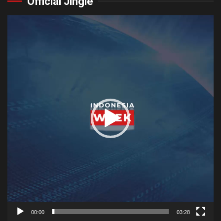
Official Jingle
Video
Player
00:00
03:28