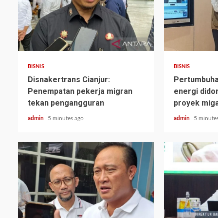
BISNIS
BISNIS
Disnakertrans Cianjur:
Pertumbuha
Penempatan pekerja migran
energi dido
tekan pengangguran
proyek mig
admin
5 minutes ago
admin
5 minute