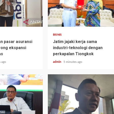
BISNIS
n pasar asuransi
Jatim jajaki kerja sama
rong ekspansi
industri-teknologi dengan
as
perkapalan Tiongkok
s ago
admin
5 minutes ago