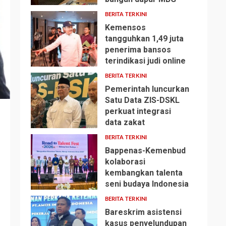
BERITA TERKINI
Kemensos
tangguhkan 1,49 juta
penerima bansos
2
terindikasi judi online
BERITA TERKINI
Pemerintah luncurkan
Satu Data ZIS-DSKL
perkuat integrasi
3
data zakat
BERITA TERKINI
Bappenas-Kemenbud
kolaborasi
kembangkan talenta
4
seni budaya Indonesia
BERITA TERKINI
Bareskrim asistensi
kasus penyelundupan