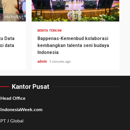
BERITA TERKINI
tu Data
Bappenas-Kemenbud kolaborasi
si data
kembangkan talenta seni budaya
Indonesia
admin
5 minutes ago
Kantor Pusat
Head Office
IndonesiaWeek.com
PT J Global