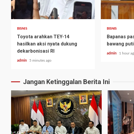
BISNIS
BISNIS
Toyota arahkan TEY-14
Bapanas pa
hasilkan aksi nyata dukung
bawang puti
dekarbonisasi RI
admin
1 hour a
admin
5 minutes ago
Jangan Ketinggalan Berita Ini