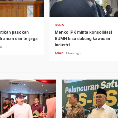
BISNIS
stikan pasokan
Menko IPK minta konsolidasi
h aman dan terjaga
BUMN bisa dukung kawasan
industri
go
admin
1 hour ago