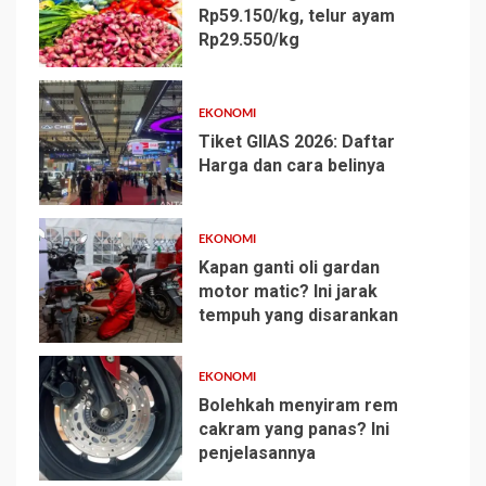
Rp59.150/kg, telur ayam
Rp29.550/kg
1
EKONOMI
Tiket GIIAS 2026: Daftar
Harga dan cara belinya
2
EKONOMI
Kapan ganti oli gardan
motor matic? Ini jarak
tempuh yang disarankan
3
EKONOMI
Bolehkah menyiram rem
cakram yang panas? Ini
penjelasannya
4