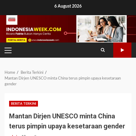
Skip
6 August 2026
to
content
PRIMARY
MENU
Home
Berita Terkini
Mantan Dirjen UNESCO minta China terus pimpin upaya kesetaraan
gender
BERITA TERKINI
Mantan Dirjen UNESCO minta China
terus pimpin upaya kesetaraan gender