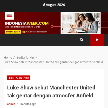
Skip
6 August 2026
to
content
PRIMARY
MENU
Home
Berita Terkini
Luke Shaw sebut Manchester United tak gentar dengan atmosfer Anfield
BERITA TERKINI
Luke Shaw sebut Manchester United
tak gentar dengan atmosfer Anfield
admin
10 months ago