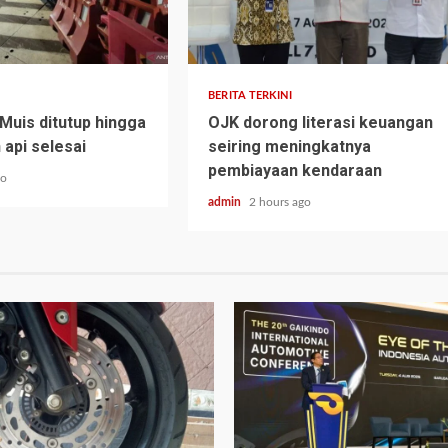
BERITA TERKINI
 Muis ditutup hingga
OJK dorong literasi keuangan
api selesai
seiring meningkatnya
pembiayaan kendaraan
go
admin
2 hours ago