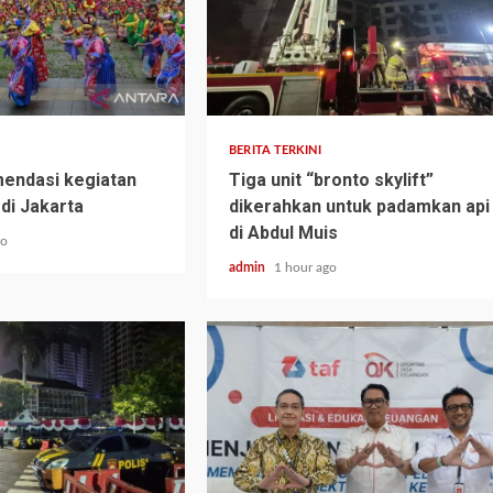
BERITA TERKINI
endasi kegiatan
Tiga unit “bronto skylift”
di Jakarta
dikerahkan untuk padamkan api
di Abdul Muis
go
admin
1 hour ago