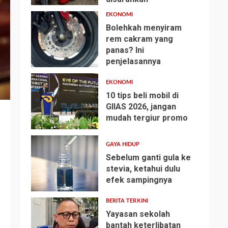
EKONOMI
Bolehkah menyiram
rem cakram yang
panas? Ini
2
penjelasannya
EKONOMI
10 tips beli mobil di
GIIAS 2026, jangan
mudah tergiur promo
3
GAYA HIDUP
Sebelum ganti gula ke
stevia, ketahui dulu
efek sampingnya
4
BERITA TERKINI
Yayasan sekolah
bantah keterlibatan