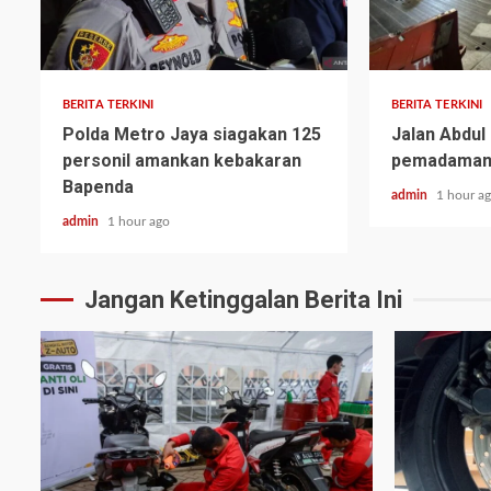
BERITA TERKINI
BERITA TERKINI
Polda Metro Jaya siagakan 125
Jalan Abdul
personil amankan kebakaran
pemadaman 
Bapenda
admin
1 hour a
admin
1 hour ago
Jangan Ketinggalan Berita Ini