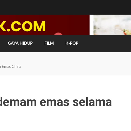
GAYA HIDUP
FILM
K-POP
n Emas China
u demam emas selama