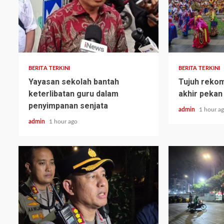
BERITA TERKINI
BERITA TERKINI
Yayasan sekolah bantah
Tujuh rekom
keterlibatan guru dalam
akhir pekan 
penyimpanan senjata
admin
1 hour a
admin
1 hour ago