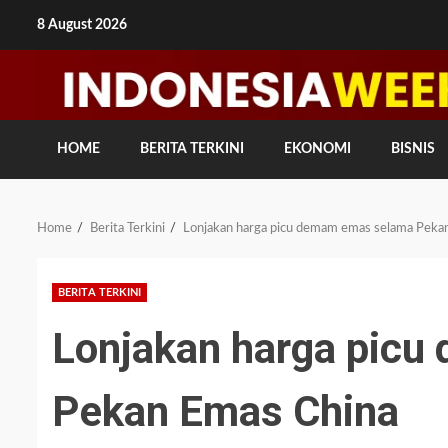
Skip
8 August 2026
to
content
HOME
BERITA TERKINI
EKONOMI
BISNIS
Home
Berita Terkini
Lonjakan harga picu demam emas selama Peka
BERITA TERKINI
Lonjakan harga pic
Pekan Emas China