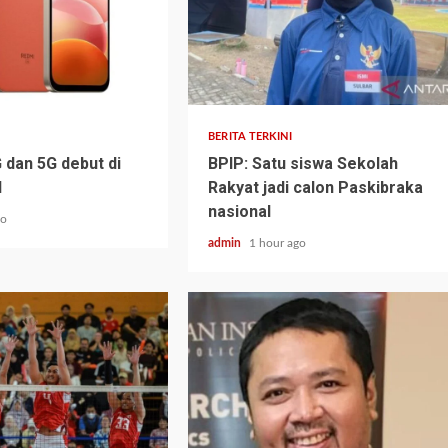
BERITA TERKINI
 dan 5G debut di
BPIP: Satu siswa Sekolah
l
Rakyat jadi calon Paskibraka
nasional
go
admin
1 hour ago