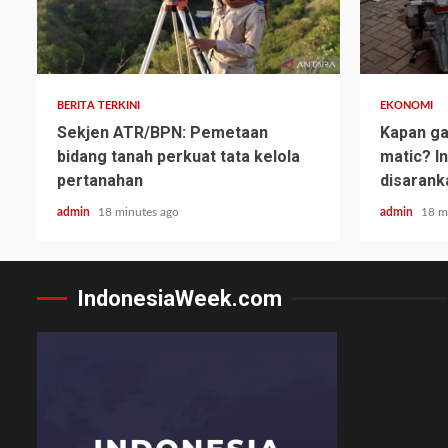
BERITA TERKINI
EKONOMI
Sekjen ATR/BPN: Pemetaan
Kapan ga
bidang tanah perkuat tata kelola
matic? I
pertanahan
disarank
admin
18 minutes ago
admin
18 m
IndonesiaWeek.com