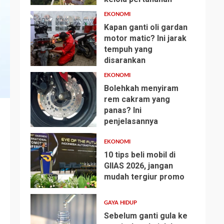
EKONOMI
Kapan ganti oli gardan
motor matic? Ini jarak
tempuh yang
2
disarankan
EKONOMI
Bolehkah menyiram
rem cakram yang
panas? Ini
3
penjelasannya
EKONOMI
10 tips beli mobil di
GIIAS 2026, jangan
mudah tergiur promo
4
GAYA HIDUP
Sebelum ganti gula ke