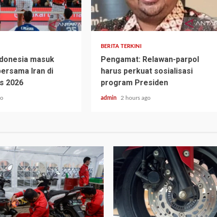
BERITA TERKINI
Indonesia masuk
Pengamat: Relawan-parpol
bersama Iran di
harus perkuat sosialisasi
s 2026
program Presiden
go
admin
2 hours ago