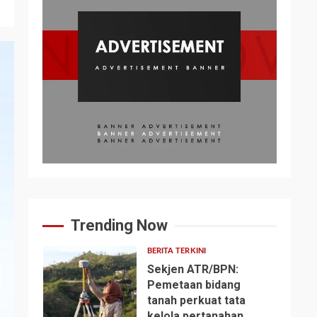
Trending Now
BERITA TERKINI
Sekjen ATR/BPN:
Pemetaan bidang
tanah perkuat tata
1
kelola pertanahan