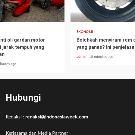
EKONOMI
nti oli gardan motor
Bolehkah menyiram rem 
ni jarak tempuh yang
yang panas? Ini penjelas
an
admin
18 minutes ago
inutes ago
Hubungi
Redaksi :
redaksi@indonesiaweek.com
Kerjasama dan Media Partner :