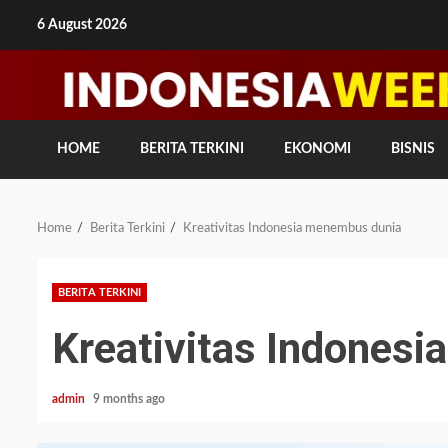
Skip
6 August 2026
to
content
HOME
BERITA TERKINI
EKONOMI
BISNIS
Home
Berita Terkini
Kreativitas Indonesia menembus dunia
BERITA TERKINI
Kreativitas Indones
admin
9 months ago