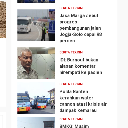
BERITA TERKINI
Jasa Marga sebut
progres
pembangunan jalan
Jogja-Solo capai 98
2
persen
BERITA TERKINI
IDI: Burnout bukan
alasan komentar
nirempati ke pasien
3
BERITA TERKINI
Polda Banten
kerahkan water
cannon atasi krisis air
4
dampak kemarau
BERITA TERKINI
BMKG: Musim