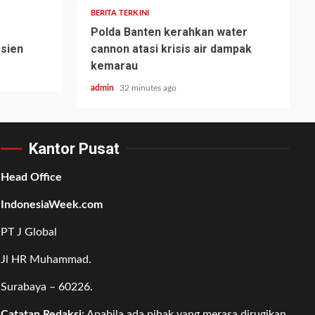
BERITA TERKINI
Polda Banten kerahkan water
asien
cannon atasi krisis air dampak
kemarau
admin
32 minutes ago
Kantor Pusat
Head Office
IndonesiaWeek.com
PT J Global
Jl HR Muhammad.
Surabaya – 60226.
Catatan Redaksi:
Apabila ada pihak yang merasa dirugikan