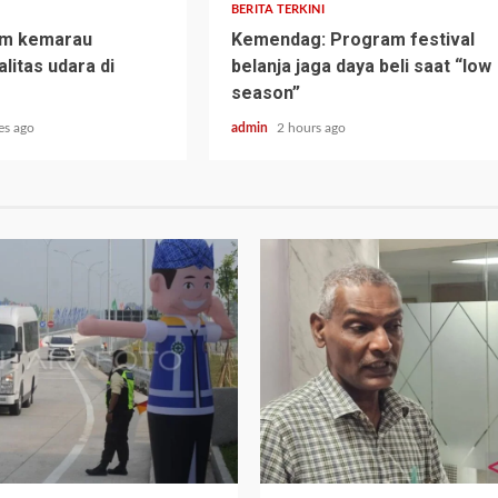
BERITA TERKINI
im kemarau
Kemendag: Program festival
litas udara di
belanja jaga daya beli saat “low
season”
es ago
admin
2 hours ago