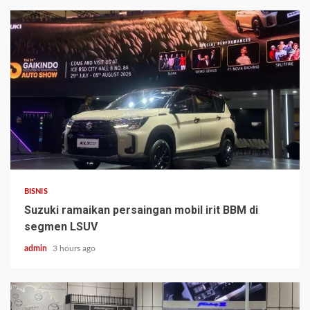
BISNIS
Suzuki ramaikan persaingan mobil irit BBM di
segmen LSUV
admin
3 hours ago