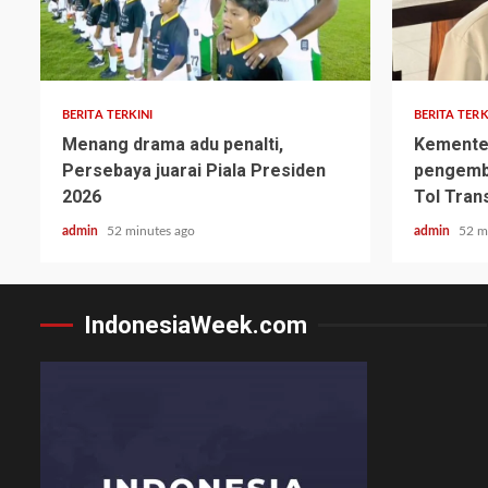
BERITA TERKINI
BERITA TERK
Menang drama adu penalti,
Kementer
Persebaya juarai Piala Presiden
pengemb
2026
Tol Tran
admin
52 minutes ago
admin
52 m
IndonesiaWeek.com