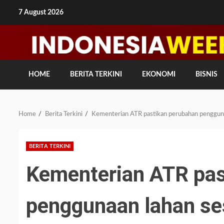
Skip
7 August 2026
to
content
HOME
BERITA TERKINI
EKONOMI
BISNIS
Home
Berita Terkini
Kementerian ATR pastikan perubahan penggunaa
BERITA TERKINI
Kementerian ATR pas
penggunaan lahan ses