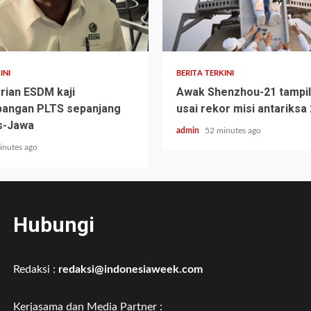
INI
BERITA TERKINI
ian ESDM kaji
Awak Shenzhou-21 tampil
angan PLTS sepanjang
usai rekor misi antariksa 
s-Jawa
admin
52 minutes ago
inutes ago
Hubungi
Redaksi :
redaksi@indonesiaweek.com
Kerjasama dan Media Partner :