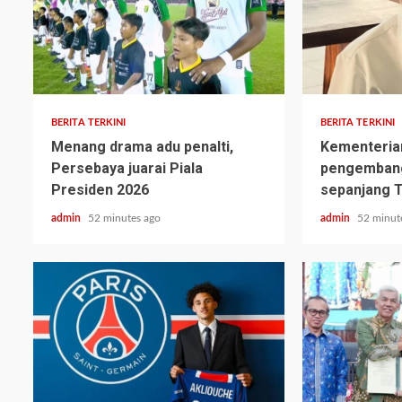
BERITA TERKINI
BERITA TERKINI
Menang drama adu penalti,
Kementeria
Persebaya juarai Piala
pengemban
Presiden 2026
sepanjang T
admin
52 minutes ago
admin
52 minut