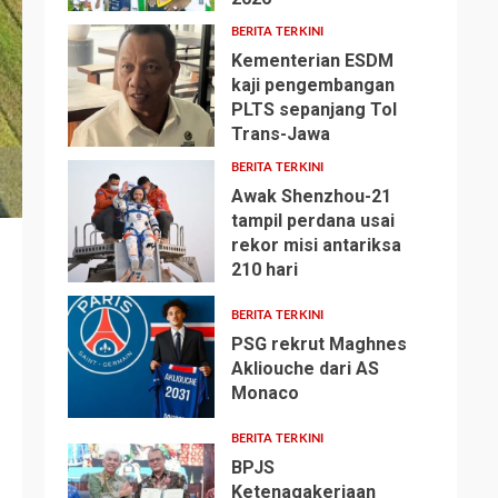
BERITA TERKINI
Kementerian ESDM
kaji pengembangan
PLTS sepanjang Tol
2
Trans-Jawa
BERITA TERKINI
Awak Shenzhou-21
tampil perdana usai
rekor misi antariksa
3
210 hari
BERITA TERKINI
PSG rekrut Maghnes
Akliouche dari AS
Monaco
4
BERITA TERKINI
BPJS
Ketenagakerjaan