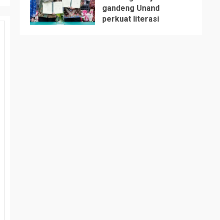
gandeng Unand
perkuat literasi
5
jaminan sosial