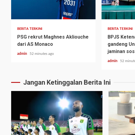
BERITA TERKINI
BERITA TERKINI
PSG rekrut Maghnes Akliouche
BPJS Keten
dari AS Monaco
gandeng Una
jaminan sos
admin
52 minutes ago
admin
52 minut
Jangan Ketinggalan Berita Ini