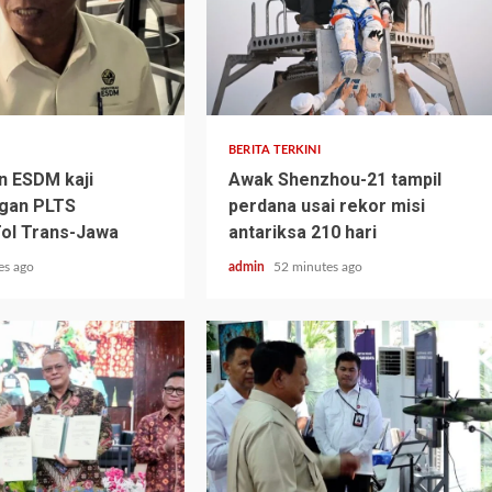
BERITA TERKINI
n ESDM kaji
Awak Shenzhou-21 tampil
gan PLTS
perdana usai rekor misi
ol Trans-Jawa
antariksa 210 hari
es ago
admin
52 minutes ago