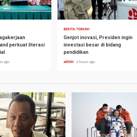
BERITA TERKINI
agakerjaan
Genjot inovasi, Presiden ingin
nd perkuat literasi
investasi besar di bidang
ial
pendidikan
es ago
admin
3 hours ago