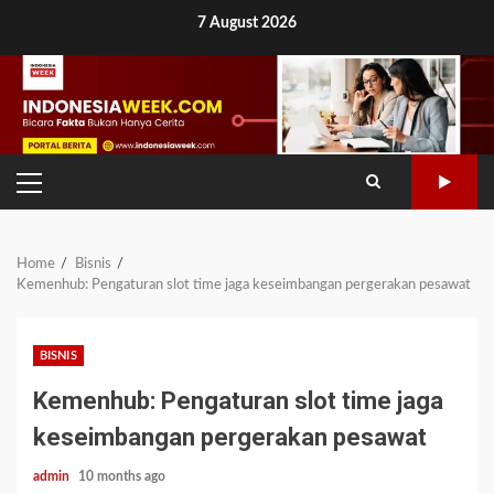
Skip
7 August 2026
to
content
PRIMARY
MENU
Home
Bisnis
Kemenhub: Pengaturan slot time jaga keseimbangan pergerakan pesawat
BISNIS
Kemenhub: Pengaturan slot time jaga
keseimbangan pergerakan pesawat
admin
10 months ago