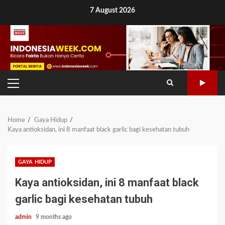
Skip
7 August 2026
to
content
PRIMARY
MENU
Home
Gaya Hidup
Kaya antioksidan, ini 8 manfaat black garlic bagi kesehatan tubuh
GAYA HIDUP
Kaya antioksidan, ini 8 manfaat black
garlic bagi kesehatan tubuh
admin
9 months ago