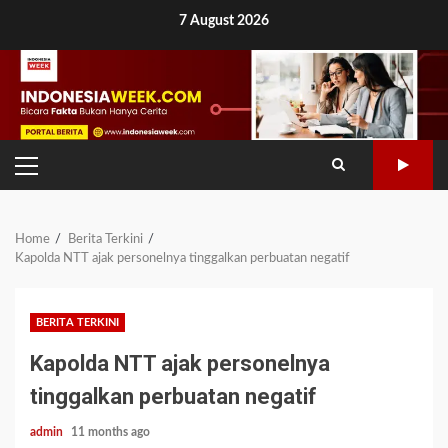
Skip
7 August 2026
to
content
PRIMARY
MENU
Home
Berita Terkini
Kapolda NTT ajak personelnya tinggalkan perbuatan negatif
BERITA TERKINI
Kapolda NTT ajak personelnya
tinggalkan perbuatan negatif
admin
11 months ago