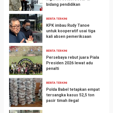
bidang pendidikan
1
BERITA TERKINI
KPK imbau Rudy Tanoe
untuk kooperatif usai tiga
kali absen pemeriksaan
2
BERITA TERKINI
Persebaya rebut juara Piala
Presiden 2026 lewat adu
penalti
3
BERITA TERKINI
Polda Babel tetapkan empat
tersangka kasus 52,5 ton
pasir timah ilegal
4