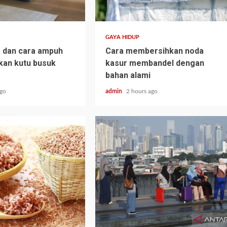
GAYA HIDUP
a dan cara ampuh
Cara membersihkan noda
kan kutu busuk
kasur membandel dengan
bahan alami
ago
admin
2 hours ago