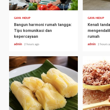
GAYA HIDUP
GAYA HIDUP
Bangun harmoni rumah tangga:
Kenali tand
Tips komunikasi dan
mengendali
kepercayaan
rumah
admin
2 hours ago
admin
2 hours 