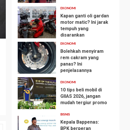
EKONOMI
Kapan ganti oli gardan
motor matic? Ini jarak
tempuh yang
2
disarankan
EKONOMI
Bolehkah menyiram
rem cakram yang
panas? Ini
3
penjelasannya
EKONOMI
10 tips beli mobil di
GIIAS 2026, jangan
mudah tergiur promo
4
BISNIS
Kepala Bappenas:
BPK berperan