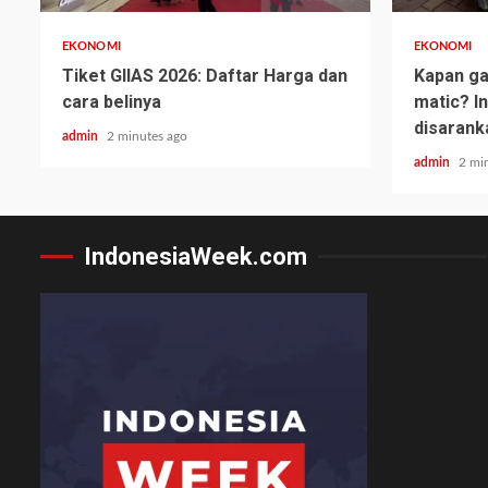
EKONOMI
EKONOMI
Tiket GIIAS 2026: Daftar Harga dan
Kapan ga
cara belinya
matic? I
disarank
admin
2 minutes ago
admin
2 mi
IndonesiaWeek.com