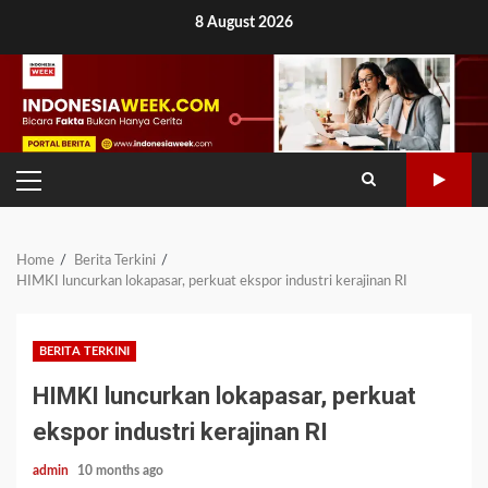
Skip
8 August 2026
to
content
PRIMARY
MENU
Home
Berita Terkini
HIMKI luncurkan lokapasar, perkuat ekspor industri kerajinan RI
BERITA TERKINI
HIMKI luncurkan lokapasar, perkuat
ekspor industri kerajinan RI
admin
10 months ago