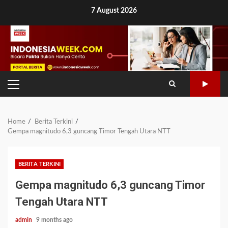
Skip
7 August 2026
to
content
PRIMARY
MENU
Home
Berita Terkini
Gempa magnitudo 6,3 guncang Timor Tengah Utara NTT
BERITA TERKINI
Gempa magnitudo 6,3 guncang Timor
Tengah Utara NTT
admin
9 months ago