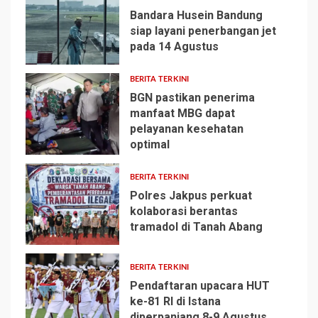
Bandara Husein Bandung
siap layani penerbangan jet
pada 14 Agustus
1
BERITA TERKINI
BGN pastikan penerima
manfaat MBG dapat
pelayanan kesehatan
2
optimal
BERITA TERKINI
Polres Jakpus perkuat
kolaborasi berantas
tramadol di Tanah Abang
3
BERITA TERKINI
Pendaftaran upacara HUT
ke-81 RI di Istana
diperpanjang 8-9 Agustus