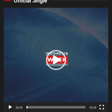
Official Jingle
Video
Player
00:00
03:28