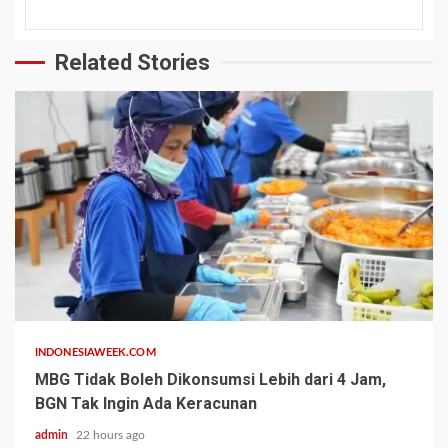
Related Stories
INDONESIAWEEK.COM
MBG Tidak Boleh Dikonsumsi Lebih dari 4 Jam,
BGN Tak Ingin Ada Keracunan
admin
22 hours ago