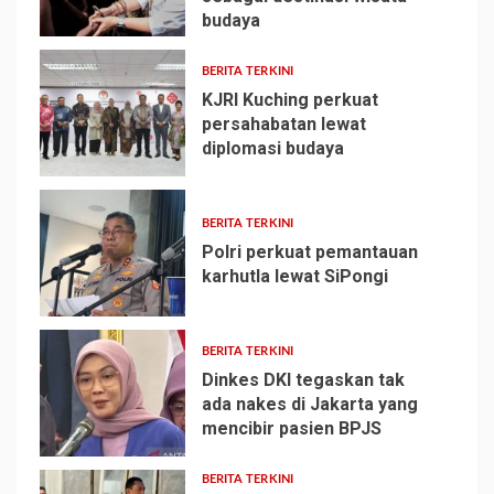
1
budaya
BERITA TERKINI
KJRI Kuching perkuat
persahabatan lewat
diplomasi budaya
2
BERITA TERKINI
Polri perkuat pemantauan
karhutla lewat SiPongi
3
BERITA TERKINI
Dinkes DKI tegaskan tak
ada nakes di Jakarta yang
mencibir pasien BPJS
4
BERITA TERKINI