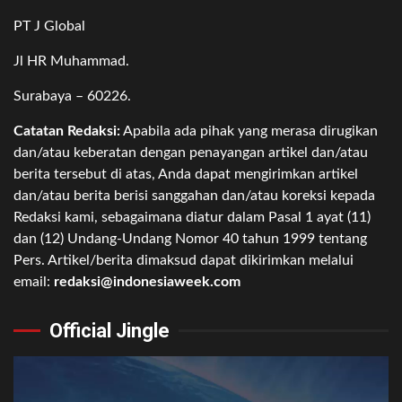
PT J Global
Jl HR Muhammad.
Surabaya – 60226.
Catatan Redaksi:
Apabila ada pihak yang merasa dirugikan
dan/atau keberatan dengan penayangan artikel dan/atau
berita tersebut di atas, Anda dapat mengirimkan artikel
dan/atau berita berisi sanggahan dan/atau koreksi kepada
Redaksi kami, sebagaimana diatur dalam Pasal 1 ayat (11)
dan (12) Undang-Undang Nomor 40 tahun 1999 tentang
Pers. Artikel/berita dimaksud dapat dikirimkan melalui
email:
redaksi@indonesiaweek.com
Official Jingle
Video
Player