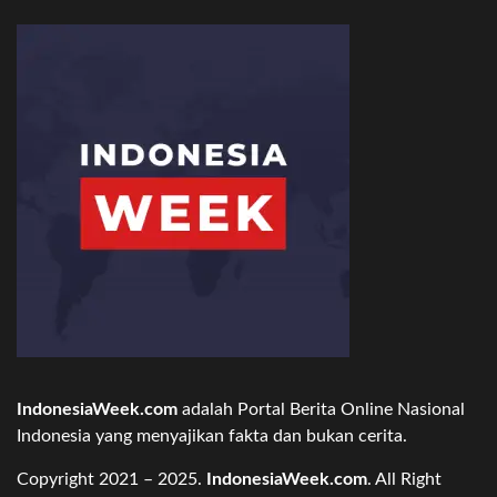
IndonesiaWeek.com
adalah Portal Berita Online Nasional
Indonesia yang menyajikan fakta dan bukan cerita.
Copyright 2021 – 2025.
IndonesiaWeek.com
. All Right