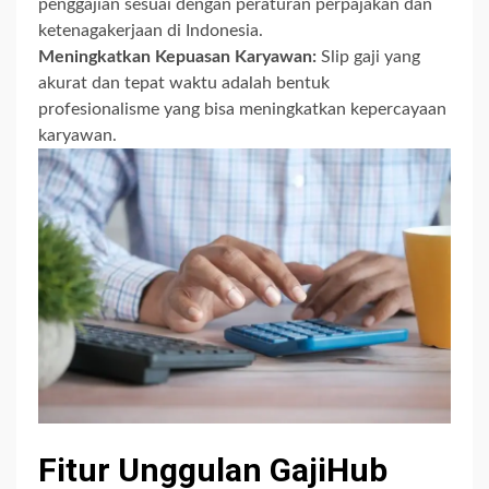
penggajian sesuai dengan peraturan perpajakan dan
ketenagakerjaan di Indonesia.
Meningkatkan Kepuasan Karyawan:
Slip gaji yang
akurat dan tepat waktu adalah bentuk
profesionalisme yang bisa meningkatkan kepercayaan
karyawan.
Fitur Unggulan GajiHub