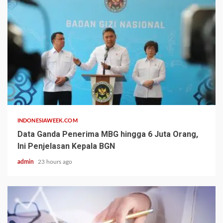
INDONESIAWEEK.COM
Data Ganda Penerima MBG hingga 6 Juta Orang,
Ini Penjelasan Kepala BGN
admin
23 hours ago