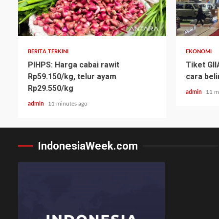
BERITA TERKINI
EKONOMI
PIHPS: Harga cabai rawit
Tiket GI
Rp59.150/kg, telur ayam
cara beli
Rp29.550/kg
admin
11 m
admin
11 minutes ago
IndonesiaWeek.com