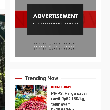
Trending Now
BERITA TERKINI
PIHPS: Harga cabai
rawit Rp59.150/kg,
telur ayam
1
Rp29.550/kg