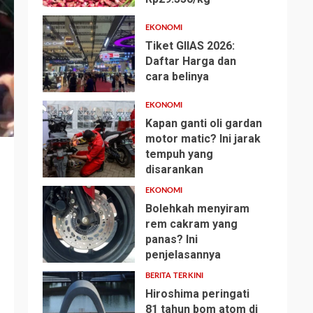
EKONOMI
Tiket GIIAS 2026:
Daftar Harga dan
cara belinya
2
EKONOMI
Kapan ganti oli gardan
motor matic? Ini jarak
tempuh yang
3
disarankan
EKONOMI
Bolehkah menyiram
rem cakram yang
panas? Ini
4
penjelasannya
BERITA TERKINI
Hiroshima peringati
81 tahun bom atom di