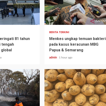
BERITA TERKINI
eringati 81 tahun
Menkes ungkap temuan bakteri
i tengah
pada kasus keracunan MBG
global
Papua & Semarang
go
admin
1 hour ago