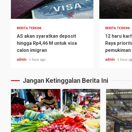
BERITA TERKINI
BERITA TERKINI
AS akan syaratkan deposit
12 haru kar
hingga Rp4,46 M untuk visa
Raya priorit
calon imigran
pemukiman
admin
1 hour ago
admin
1 hour a
Jangan Ketinggalan Berita Ini