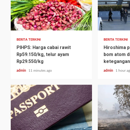
BERITA TERKINI
BERITA TERKINI
PIHPS: Harga cabai rawit
Hiroshima p
Rp59.150/kg, telur ayam
bom atom d
Rp29.550/kg
ketegangan 
admin
11 minutes ago
admin
1 hour a