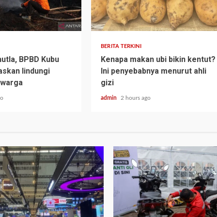
BERITA TERKINI
hutla, BPBD Kubu
Kenapa makan ubi bikin kentut?
askan lindungi
Ini penyebabnya menurut ahli
 warga
gizi
go
admin
2 hours ago