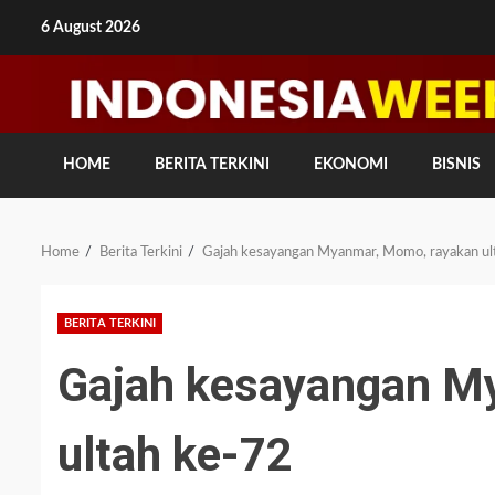
Skip
6 August 2026
to
content
HOME
BERITA TERKINI
EKONOMI
BISNIS
Home
Berita Terkini
Gajah kesayangan Myanmar, Momo, rayakan ul
BERITA TERKINI
Gajah kesayangan M
ultah ke-72