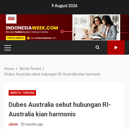
Skip
9 August 2026
to
content
PRIMARY
MENU
Home
Berita Terkini
Dubes Australia sebut hubungan RI-Australia kian harmonis
BERITA TERKINI
Dubes Australia sebut hubungan RI-
Australia kian harmonis
admin
10 months ago