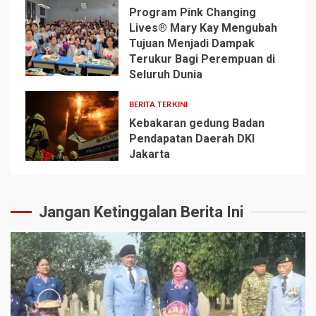
Program Pink Changing
Lives® Mary Kay Mengubah
Tujuan Menjadi Dampak
Terukur Bagi Perempuan di
4
Seluruh Dunia
BERITA TERKINI
Kebakaran gedung Badan
Pendapatan Daerah DKI
Jakarta
5
Jangan Ketinggalan Berita Ini